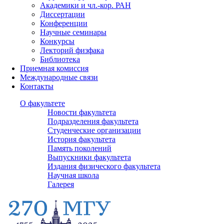
Академики и чл.-кор. РАН
Диссертации
Конференции
Научные семинары
Конкурсы
Лекторий физфака
Библиотека
Приемная комиссия
Международные связи
Контакты
О факультете
Новости факультета
Подразделения факультета
Студенческие организации
История факультета
Память поколений
Выпускники факультета
Издания физического факультета
Научная школа
Галерея