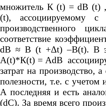
множитель К (t) = dВ (t)
(t), ассоциируемому с
производственного цик
соответствие коэффициент 
dВ ≈ В (t +Δt) –B(t). В
А(t)*К(t) = АdB ассоциир
затрат на производство, а
полезности, т.е. с учетом
А последняя и есть анал
(dC). За время всего прои