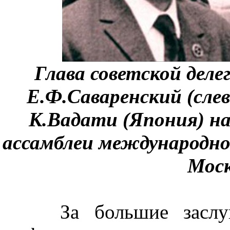
Глава советской деле
Е.Ф.Саваренский (сле
К.Вадати (Япония) на
ассамблеи международног
Моск
За большие заслуги 