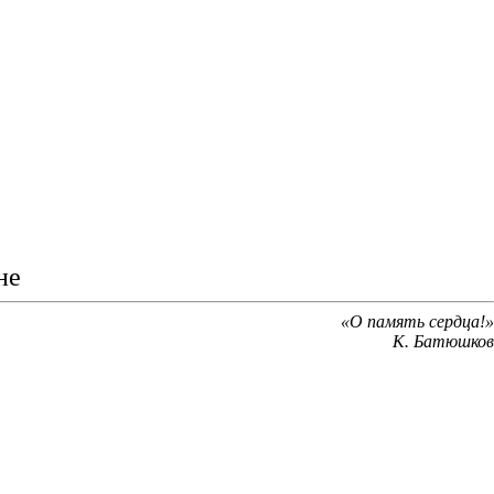
не
«О память сердца!»
К. Батюшков