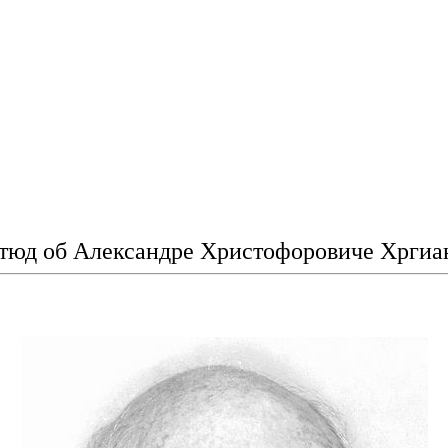
тюд об Александре Христофоровиче Хргиа