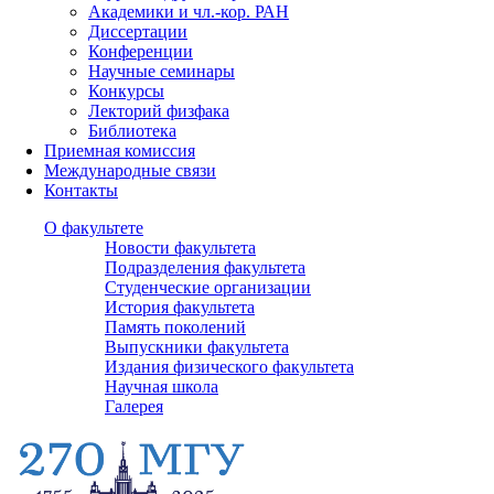
Академики и чл.-кор. РАН
Диссертации
Конференции
Научные семинары
Конкурсы
Лекторий физфака
Библиотека
Приемная комиссия
Международные связи
Контакты
О факультете
Новости факультета
Подразделения факультета
Студенческие организации
История факультета
Память поколений
Выпускники факультета
Издания физического факультета
Научная школа
Галерея