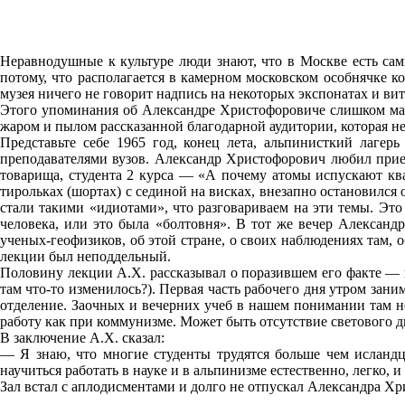
Неравнодушные к культуре люди знают, что в Москве есть са
потому, что располагается в камерном московском особнячке к
музея ничего не говорит надпись на некоторых экспонатах и в
Этого упоминания об Александре Христофоровиче слишком мало
жаром и пылом рассказанной благодарной аудитории, которая н
Представьте себе 1965 год, конец лета, альпинисткий лагер
преподавателями вузов. Александр Христофорович любил приез
товарища, студента 2 курса — «А почему атомы испускают к
тирольках (шортах) с сединой на висках, внезапно остановился 
стали такими «идиотами», что разговариваем на эти темы. Эт
человека, или это была «болтовня». В тот же вечер Алексан
ученых-геофизиков, об этой стране, о своих наблюдениях там, 
лекции был неподдельный.
Половину лекции А.Х. рассказывал о поразившем его факте — ис
там что-то изменилось?). Первая часть рабочего дня утром зани
отделение. Заочных и вечерних учеб в нашем понимании там не
работу как при коммунизме. Может быть отсутствие светового д
В заключение А.Х. сказал:
— Я знаю, что многие студенты трудятся больше чем исландц
научиться работать в науке и в альпинизме естественно, легко, 
Зал встал с аплодисментами и долго не отпускал Александра Хр