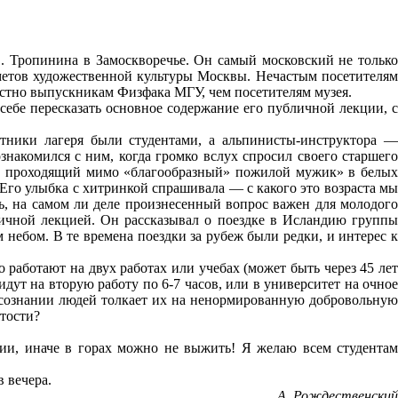
. Тропинина в Замоскворечье. Он самый московский не только
едметов художественной культуры Москвы. Нечастым посетителям
вестно выпускникам Физфака МГУ, чем посетителям музея.
ебе пересказать основное содержание его публичной лекции, с
астники лагеря были студентами, а альпинисты-инструктора —
накомился с ним, когда громко вслух спросил своего cтаршего
му проходящий мимо «благообразный» пожилой мужик» в белых
 Его улыбка с хитринкой спрашивала — с какого это возраста мы
ь, на самом ли деле произнесенный вопрос важен для молодого
личной лекцией. Он рассказывал о поездке в Исландию группы
 небом. В те времена поездки за рубеж были редки, и интерес к
работают на двух работах или учебах (может быть через 45 лет
идут на вторую работу по 6-7 часов, или в университет на очное
в сознании людей толкает их на ненормированную добровольную
ятости?
дии, иначе в горах можно не выжить! Я желаю всем студентам
 вечера.
А. Рождественский