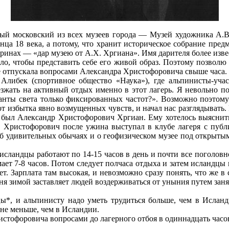
мый московский из всех музеев города — Музей художника А.В
онца 18 века, а потому, что хранит историческое собрание пр
итринах — «дар музею от А.Х. Хргиана». Имя дарителя более из
, чтобы представить себе его живой образ. Поэтому позволю с
е отпускала вопросами Александра Христофоровича свыше часа.
ь Алибек (спортивное общество «Наука»), где альпинисты-уч
жать на активный отдых именно в этот лагерь. Я невольно поз
ванты света только фиксированных частот?». Возможно поэто
от избытка явно возмущенных чувств, и начал нас разглядывать.
о был Александр Христофорович Хргиан. Ему хотелось выяснит
др Христофорович после ужина выступал в клубе лагеря с пуб
об удивительных обычаях и о геофизическом музее под открытым
ландцы работают по 14-15 часов в день и почти все поголовно 
мает 7-8 часов. Потом следует полчаса отдыха и затем исландцы 
т. Зарплата там высокая, и невозможно сразу понять, что же 
ня зимой заставляет людей воздерживаться от уныния путем зан
ы*, и альпинисту надо уметь трудиться больше, чем в Ислан
и не меньше, чем в Исландии.
истофоровича вопросами до лагерного отбоя в одиннадцать часов