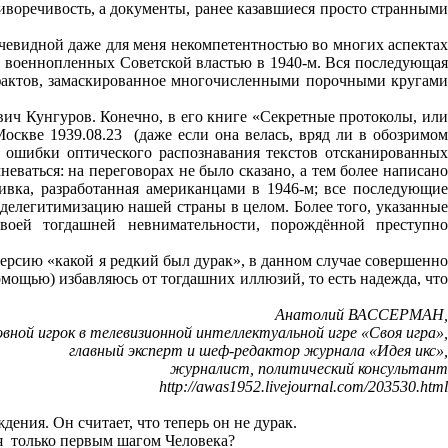
иворечивость, а документы, ранее казавшиеся просто странными
евидной даже для меня некомпетентностью во многих аспектах
х военнопленных Советской властью в 1940-м. Вся последующая
 фактов, замаскированное многочисленными порочными кругами
ич Кунгуров. Конечно, в его книге «Секретные протоколы, или
оскве 1939.08.23 (даже если она велась, вряд ли в обозримом
- ошибки оптического распознавания текстов отсканированных
еваться: на переговорах не было сказано, а тем более написано
ивка, разработанная американцами в 1946-м; все последующие
елегитимизацию нашей страны в целом. Более того, указанные
воей тогдашней невнимательности, порождённой преступно
версию «какой я редкий был дурак», в данном случае совершенно
омощью) избавляюсь от тогдашних иллюзий, то есть надежда, что
Анатолий ВАССЕРМАН,
овной игрок в телевизионной интеллектуальной игре «Своя игра»,
главный эксперт и шеф-редактор журнала «Идея икс»,
журналист, политический консультант
http://awas1952.livejournal.com/203530.html
ения. Он считает, что теперь он не дурак.
ся только первым шагом Человека?