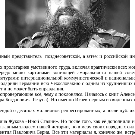
й представитель позднесоветской, а затем и российской инт
их пролетариев умственного труда, включая практически всех 
ередо мною картинами вопиющей аморальности нашей советс
атурами: интернациональной коммунистической и национальной
 подарили Германии всю Чехословакию с одним из крупнейших
ет и не может быть оправдания.
провергающие всё, чему я поклонялся. Началось с книг Алексе
а Богдановича Резуна). Но именно Исаев первым из виденных м
ндой о десятках миллионов репрессированных, а после публи
ча Жукова «Иной Сталин». Но после того, как её дополнили 
главным злодеем нашей истории, но в меру своих изрядных сил
нтия Павловича Берия. Все эти материалы я, конечно же, встр