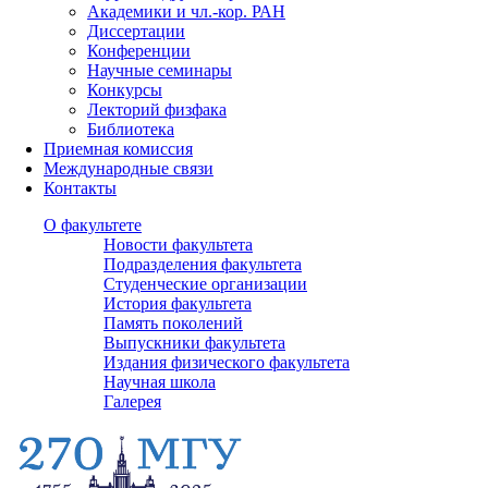
Академики и чл.-кор. РАН
Диссертации
Конференции
Научные семинары
Конкурсы
Лекторий физфака
Библиотека
Приемная комиссия
Международные связи
Контакты
О факультете
Новости факультета
Подразделения факультета
Студенческие организации
История факультета
Память поколений
Выпускники факультета
Издания физического факультета
Научная школа
Галерея