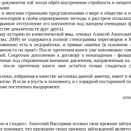
не документов той эпохи обрёл внутреннюю стройность и непрот
ными.
 многими странными представлениями о мире и обществе и оч
неоспорим в своём опровержении легенды о расстреле польски
рерывное отступление его оппонентов под напором очевидных
стве доказательств друг друга).
у историю из клеветнической ямы, отковал Алексей Анатольев
мо, 2009) не содержится полной стенограммы переговоров в М
сомненно есть и недоработки, и прямые ошибки (в основном 
авном-то он прав!» После прочтения книги уже невозможно сомн
рий. Секретное дополнение к договору о ненападении - фальш
ённые под откровенным внешним давлением, направленным на д
 после прочтения книги мне остаётся только стыдиться с
енки, избранная в качестве заголовка данной заметки, имеет и 
огие. И если я (пусть и понемногу, и с изрядной посторонней п
тоже постепенно выздоровеют.
осн
но и стыдно». Анатолий Вассерман осознал свои прежние заблужд
 не понимает, что признание своих прежних заблуждений являет