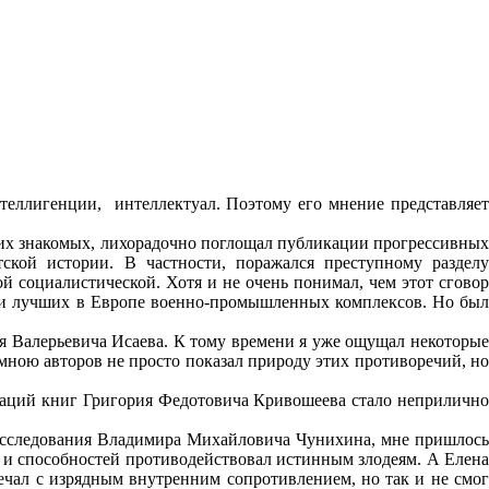
еллигенции, интеллектуал. Поэтому его мнение представляет
моих знакомых, лихорадочно поглощал публикации прогрессивных
кой истории. В частности, поражался преступному разделу
 социалистической. Хотя и не очень понимал, чем этот сговор
 и лучших в Европе военно-промышленных комплексов. Но был
я Валерьевича Исаева. К тому времени я уже ощущал некоторые
ною авторов не просто показал природу этих противоречий, но
каций книг Григория Федотовича Кривошеева стало неприлично
исследования Владимира Михайловича Чунихина, мне пришлось
 и способностей противодействовал истинным злодеям. А Елена
ечал с изрядным внутренним сопротивлением, но так и не смог