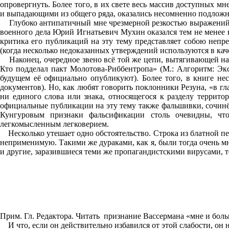
опровергнуть. Более того, в их свете весь массив доступных м
и выпадающими из общего ряда, оказались несомненно подлож
Глубоко антипатичный мне чрезмерной резкостью выражений и
военного дела Юрий Игнатьевич Мухин оказался тем не менее 
критика его публикаций на эту тему представляет собою неп
(когда несколько недоказанных утверждений используются в каче
Наконец, очередное звено всё той же цепи, вытягивающей наш
Кто подделал пакт Молотова-Риббентропа» (М.: Алгоритм: Экс
будущем её официально опубликуют). Более того, в книге не
документов). Но, как любят говорить поклонники Резуна, «в гл
ни единого слова или знака, относящегося к разделу террито
официальные публикации на эту тему также фальшивки, сочин
Кунгуровым признаки фальсификации столь очевидны, что
легкомысленным легковерием.
Несколько утешает одно обстоятельство. Строка из блатной пес
неприменимую. Такими же дураками, как я, были тогда очень мн
и другие, заразившиеся теми же пропагандистскими вирусами, 
Прим. Гл. Редактора. Читать признание Вассермана «мне и боль
И что, если он действительно избавился от этой слабости, он