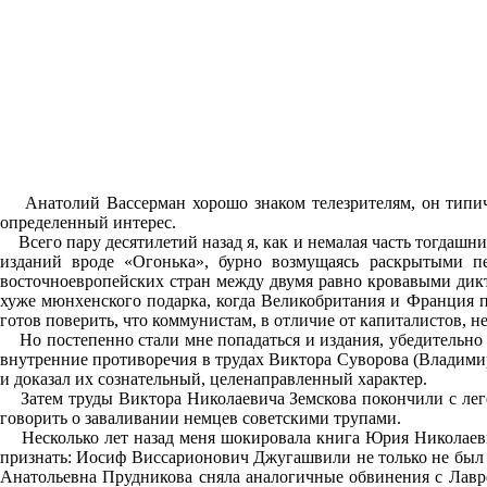
Анатолий Вассерман хорошо знаком телезрителям, он типичны
определенный интерес.
Всего пару десятилетий назад я, как и немалая часть тогдашн
изданий вроде «Огонька», бурно возмущаясь раскрытыми п
восточноевропейских стран между двумя равно кровавыми дикт
хуже мюнхенского подарка, когда Великобритания и Франция
готов поверить, что коммунистам, в отличие от капиталистов, н
Но постепенно стали мне попадаться и издания, убедительно о
внутренние противоречия в трудах Виктора Суворова (Владимир
и доказал их сознательный, целенаправленный характер.
Затем труды Виктора Николаевича Земскова покончили с леге
говорить о заваливании немцев советскими трупами.
Несколько лет назад меня шокировала книга Юрия Николаеви
признать: Иосиф Виссарионович Джугашвили не только не был 
Анатольевна Прудникова сняла аналогичные обвинения с Лавре