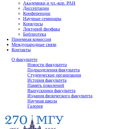
Академики и чл.-кор. РАН
Диссертации
Конференции
Научные семинары
Конкурсы
Лекторий физфака
Библиотека
Приемная комиссия
Международные связи
Контакты
О факультете
Новости факультета
Подразделения факультета
Студенческие организации
История факультета
Память поколений
Выпускники факультета
Издания физического факультета
Научная школа
Галерея