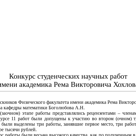
Конкурс студенческих научных работ
имени академика Рема Викторовича Хохлов
скников Физического факультета имени академика Рема Виктор
ра кафедры математики Боголюбова А.Н.
аочном) этапе работы представлялись рецензентами – членам
курсе 11 работ были допущены к участию во втором (очном) т
 были выделены три работы, занявшие первое место, три работы
ре тысячи рублей.
 работы были весьма высокого качества, как по полученным в 