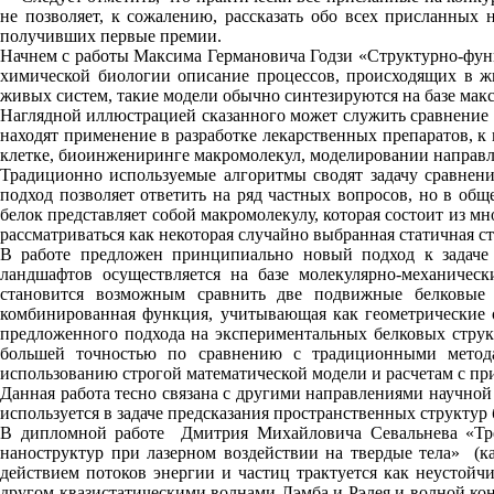
не позволяет, к сожалению, рассказать обо всех присланных 
получивших первые премии.
Начнем с работы Максима Германовича Годзи «Структурно-функ
химической биологии описание процессов, происходящих в ж
живых систем, такие модели обычно синтезируются на базе ма
Наглядной иллюстрацией сказанного может служить сравнение б
находят применение в разработке лекарственных препаратов, к
клетке, биоинжениринге макромолекул, моделировании направ
Традиционно используемые алгоритмы сводят задачу сравнени
подход позволяет ответить на ряд частных вопросов, но в об
белок представляет собой макромолекулу, которая состоит из м
рассматриваться как некоторая случайно выбранная статичная ст
В работе предложен принципиально новый подход к задаче
ландшафтов осуществляется на базе молекулярно-механичес
становится возможным сравнить две подвижные белковые 
комбинированная функция, учитывающая как геометрические о
предложенного подхода на экспериментальных белковых структ
большей точностью по сравнению с традиционными метода
использованию строгой математической модели и расчетам с п
Данная работа тесно связана с другими направлениями научно
используется в задаче предсказания пространственных структур 
В дипломной работе Дмитрия Михайловича Севальнева «Тре
наноструктур при лазерном воздействии на твердые тела» (к
действием потоков энергии и частиц трактуется как неустойч
другом квазистатическими волнами Лэмба и Рэлея и волной ко