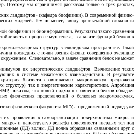
ур. Поэтому мы ограничимся рассказом только о трех работах,
ских ландшафтов» (кафедра биофизики). В современной физико-
еских моделей. Тем не менее, ввиду чрезвычайной сложности
ной биофизики и биоинформатики. Результаты такого сравнения
тойчивость в процессе мутагенеза, в анализе функций белков в
акромолекулярных структур в евклидовом пространстве. Такой
ичина последних с точки зрения физики совершенно очевидна:
 окружением. Следовательно, в задаче сравнения белок не может
инимумов их энергетических ландшафтов. Вычисление таких
ующих в системе межатомных взаимодействий. В результате
критерия близости сравниваемых макромолекул предложена
 структур), так и энергетические характеристики. Апробация
МР, показала, что новый подход к сравнению белков обладает
ых физических представлений о белковых макромолекулах,
зики физического факультета МГУ, а предложенный подход уже
 их проявления в самоорганизации поверхностных микро- и
 микро- и наноструктур рельефа поверхности твердых тел под
ационные (ДД) волны. ДД волна образована связанными друг с
волновые взаимодействия квазистатических ДД волн (генерация