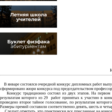
В январе состоялся очередной конкурс дипломных работ выпу
сформировано жюри конкурса под председательством профессо
Конкурс традиционно состоял из двух этапов. На первом (з
результатам которого из 29 работ принятых к участию в кон
проведено второе тайное голосование, по результатам которого
Размеры премий составили соответственно девять, шесть и четы
Следует отметить, что практически все присланные на конкурс