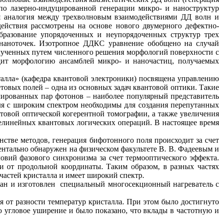
по лазерно-индуцированной генерации микро- и наноструктур
я аналогия между трехволновым взаимодействиями ДД волн и
ействия рассмотрены на основе нового двумерного дефектно-
бразование упорядоченных и неупорядоченных структур трех
 наноточек. Изотропное ДДКС уравнение обобщено на случай
лученных путем численного решения морфологий поверхности с
дит морфологию ансамблей микро- и наночастиц, получаемых
алла» (кафедра квантовой электроники) посвящена управлению
товых полей – одна из основных задач квантовой оптики. Такие
елированных пар фотонов – наиболее популярный представитель
оля с широким спектром необходимы для создания перепутанных
товой оптической когерентной томографии, а также увеличения
елинейных квантовых логических операций. В настоящее время
ве методов, генерация бифотонного поля происходит за счет
ентально обнаружен на физическом факультете В. В. Фадеевым и
овий фазового синхронизма за счет термооптического эффекта.
и от продольной координаты. Таким образом, в разных частях
 частей кристалла и имеет широкий спектр.
ан и изготовлен специальный многосекционный нагреватель с
 от разности температур кристалла. При этом было достигнуто
 угловое уширение и было показано, что вклады в частотную и