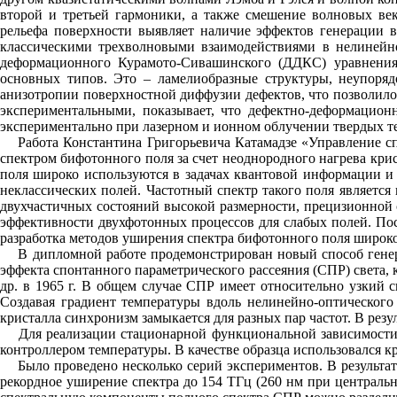
второй и третьей гармоники, а также смешение волновых ве
рельефа поверхности выявляет наличие эффектов генерации 
классическими трехволновыми взаимодействиями в нелинейно
деформационного Курамото-Сивашинского (ДДКС) уравнения.
основных типов. Это – ламелиобразные структуры, неупоря
анизотропии поверхностной диффузии дефектов, что позволило
экспериментальными, показывает, что дефектно-деформацион
экспериментально при лазерном и ионном облучении твердых те
Работа Константина Григорьевича Катамадзе «Управление спе
спектром бифотонного поля за счет неоднородного нагрева крис
поля широко используются в задачах квантовой информации и 
неклассических полей. Частотный спектр такого поля является
двухчастичных состояний высокой размерности, прецизионной 
эффективности двухфотонных процессов для слабых полей. Пос
разработка методов уширения спектра бифотонного поля широко
В дипломной работе продемонстрирован новый способ генерац
эффекта спонтанного параметрического рассеяния (СПР) света,
др. в 1965 г. В общем случае СПР имеет относительно узкий 
Создавая градиент температуры вдоль нелинейно-оптического 
кристалла синхронизм замыкается для разных пар частот. В резу
Для реализации стационарной функциональной зависимости т
контроллером температуры. В качестве образца использовался к
Было проведено несколько серий экспериментов. В результате
рекордное уширение спектра до 154 ТГц (260 нм при центральн