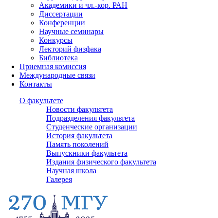
Академики и чл.-кор. РАН
Диссертации
Конференции
Научные семинары
Конкурсы
Лекторий физфака
Библиотека
Приемная комиссия
Международные связи
Контакты
О факультете
Новости факультета
Подразделения факультета
Студенческие организации
История факультета
Память поколений
Выпускники факультета
Издания физического факультета
Научная школа
Галерея