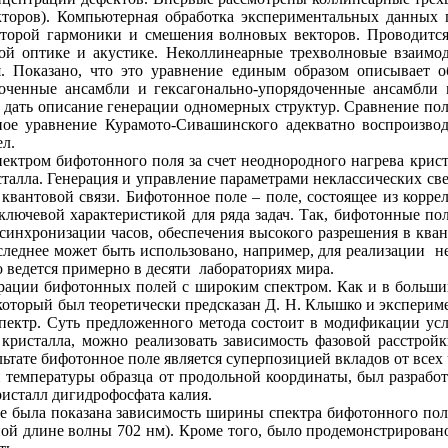
кторов). Компьютерная обработка экспериментальных данных 
второй гармоники и смешения волновых векторов. Проводитс
й оптике и акустике. Неколлинеарные трехволновые взаимод
 Показано, что это уравнение единым образом описывает о
доченные ансамбли и гексагонально-упорядоченные ансамбли
 дать описание генерации одномерных структур. Сравнение по
ное уравнение Курамото-Сивашинского адекватно воспроизво
л.
ктром бифотонного поля за счет неоднородного нагрева крист
талла. Генерация и управление параметрами неклассических све
квантовой связи. Бифотонное поле – поле, состоящее из корр
 ключевой характеристикой для ряда задач. Так, бифотонные п
синхронизации часов, обеспечения высокого разрешения в кван
леднее может быть использовано, например, для реализации н
 ведется примерно в десяти лабораториях мира.
ии бифотонных полей с широким спектром. Как и в большинст
 который был теоретически предсказан Д. Н. Клышко и эксперим
спектр. Суть предложенного метода состоит в модификации усл
кристалла, можно реализовать зависимость фазовой расстройк
льтате бифотонное поле является суперпозицией вкладов от всех
емпературы образца от продольной координаты, был разработ
ристалл дигидрофосфата калия.
 была показана зависимость ширины спектра бифотонного поля
ой длине волны 702 нм). Кроме того, было продемонстрировано