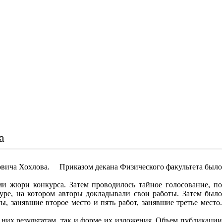
а
овича Хохлова. Приказом декана Физического факультета было
и жюри конкурса. Затем проводилось тайное голосование, по
уре, на котором авторы докладывали свои работы. Затем было
, занявшие второе место и пять работ, занявшие третье место.
них результатам, так и форме их изложения. Объем публикации