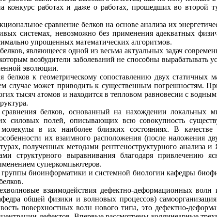
на конкурс работах и даже о работах, прошедших во второй т
циональное сравнение белков на основе анализа их энергетиче
ивых системах, невозможно без применения адекватных физич
ксимально упрощенных математических алгоритмов.
елков, являющееся одной из весьма актуальных задач современ
 которым возбудители заболеваний не способны вырабатывать ус
ленной эволюции.
я белков к геометрическому сопоставлению двух статичных м
щем случае может приводить к существенным погрешностям. Пр
ногих тысяч атомов и находится в тепловом равновесии с водным
руктура.
 сравнения белков, основанный на нахождении локальных м
ких силовых полей, описывающих всю совокупность существ
молекулы в их наиболее близких состояниях. В качестве 
собенности их взаимного расположения (после наложения двух
урах, полученных методами рентгеноструктурного анализа и Я
ми структурного выравнивания благодаря привлечению ясн
рименением суперкомпьютеров.
й группы биоинформатики и системной биологии кафедры биофи
белков.
хволновые взаимодействия дефектно-деформационных волн и
афедра общей физики и волновых процессов) самоорганизация
ивость поверхностных волн нового типа, это дефектно-деформ
нцентрации дефектов. Впервые рассмотрены коллинеарные трех