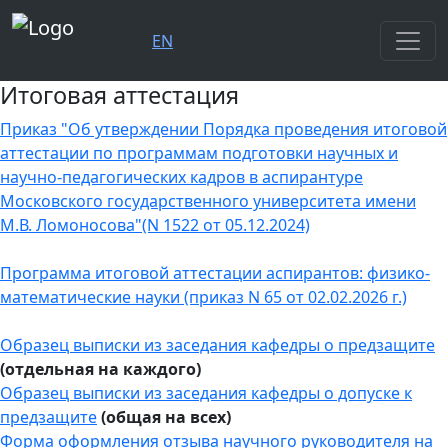
EN
Итоговая аттестация
Приказ "Об утверждении Порядка проведения итоговой
аттестации по программам подготовки научных и
научно-педагогических кадров в аспирантуре
Московского государственного университета имени
М.В. Ломоносова"(N 1522 от 05.12.2024)
Программа итоговой аттестации аспирантов: физико-
математические науки (приказ N 65 от 02.02.2026 г.)
Образец выписки из заседания кафедры о предзащите
(отдельная на каждого)
Образец выписки из заседания кафедры о допуске к
предзащите
(общая на всех)
Форма оформления отзыва научного руководителя на