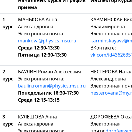
Начальник курса и график
Инспектор курса
приема
1
МАНЬКОВА Анна
КАРМИНСКАЯ Вик
курс
Александровна
Владимировна
Электронная почта:
Электронная почт
mankova@physics.msu.ru
karminskayavv@m
Среда 12:30-13:30
ВКонтакте:
Пятница 12:30-13:30
vk.com/id4362635
2
БАУЛИН Роман Алексеевич
НЕСТЕРОВА Ната
курс
Электронная почта:
Александровна
baulin.roman@physics.msu.ru
Электронная почт
Понедельник 16:30-17:30
nesterovana@my.
Среда 12:15-13:15
3
КУЛЕШОВА Анна
ДОРОФЕЕВА Окса
курс
Александровна
Электронная
Электронная почта:
почта:
dorofeeva