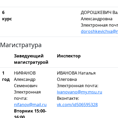
6
ДОРОШКЕВИЧ Ва
курс
Александровна
Электронная почт
doroshkevichva@
Магистратура
Заведующий
Инспектор
магистратурой
1
НИФАНОВ
ИВАНОВА Наталья
год
Александр
Олеговна
Семенович
Электронная почта:
Электронная
ivanovano@my.msu.ru
почта:
Вконтакте:
nifanov@mail.ru
vk.com/id506595328
Вторник 15:00-
16:00