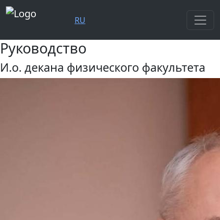
RU
Руководство
И.о. декана физического факультета